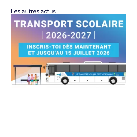
Les autres actus
In
sc
2
2