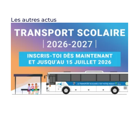
Les autres actus
In
sc
2
2